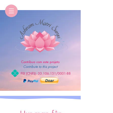
Contribua com este projeto
Contribute to this project
PIX (CNPJ):
33.106.151
/0001-88