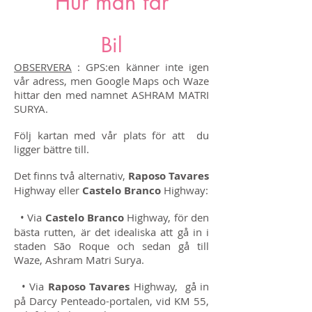
Hur man får
Bil
OBSERVERA
: GPS:en känner inte igen
vår adress, men Google Maps och Waze
hittar den med namnet ASHRAM MATRI
SURYA.
Följ kartan med vår plats för att
du
ligger bättre till.
Det finns två alternativ,
Raposo Tavares
Highway eller
Castelo Branco
Highway:
• Via
Castelo Branco
Highway, för den
bästa rutten, är det idealiska att gå in i
staden São Roque och sedan gå till
Waze, Ashram Matri Surya.
• Via
Raposo Tavares
Highway,
gå in
på Darcy Penteado-portalen, vid KM 55,