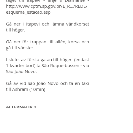
tåget till Itapevi - linje 8 Diamante -
http://www.cptm.sp.gov.br/E_R.../REDE/
esquema_estacao.asp
Gå ner i Itapevi och lämna vändkorset
till höger.
Gå ner för trappan till allén, korsa och
gå till vänster.
I slutet av första gatan till höger
(endast
1 kvarter bort) ta São Roque-bussen - via
São João Novo.
Gå av vid São João Novo och ta en taxi
till Ashram (10min)
ALTERNATIV 2
Ta en buss
från Barra Funda till São
Roque (via Raposo Tavares)