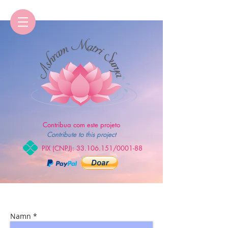
Contribua com este projeto
Contribute to this project
PIX (CNPJ):
33.106.151
/0001-88
Namn *