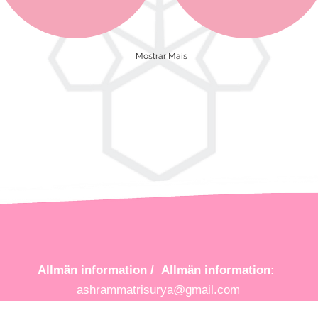
Mostrar Mais
Allmän information /
Allmän information:
ashrammatrisurya@gmail.com
+ 55 11 93038 6944