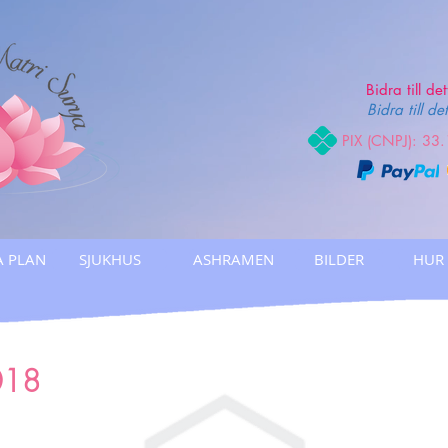
Bidra till de
Bidra till de
PIX (CNPJ): 33
 PLAN
SJUKHUS
ASHRAMEN
BILDER
HUR
018