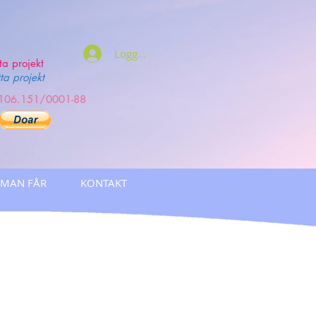
Logga in
tta projekt
tta projekt
.106.151/0001-88
 MAN FÅR
KONTAKT