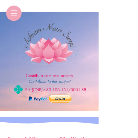
Contribua com este projeto
Contribute to this project
PIX (CNPJ):
33.106.151
/0001-88