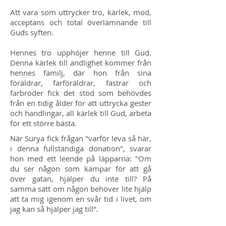
Att vara som uttrycker tro, kärlek, mod,
acceptans och total överlämnande till
Guds syften.
Hennes tro upphöjer henne till Gud.
Denna kärlek till andlighet kommer från
hennes familj, där hon från sina
föräldrar, farföräldrar, fastrar och
farbröder fick det stöd som behövdes
från en tidig ålder för att uttrycka gester
och handlingar, all kärlek till Gud, arbeta
för ett större bästa.
När Surya fick frågan "varför leva så här,
i denna fullständiga donation", svarar
hon med ett leende på läpparna: "Om
du ser någon som kämpar för att gå
över gatan, hjälper du inte till? På
samma sätt om någon behöver lite hjälp
att ta mig igenom en svår tid i livet, om
jag kan så hjälper jag till”.