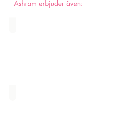
Ashram erbjuder även:
Water Blessing Ceremony
Sacred Healing of the Feminine