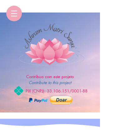
Contribua com este projeto
Contribute to this project
PIX (CNPJ):
33.106.151
/0001-88